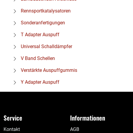
Rennsportkatalysatoren
Sonderanfertigungen
T Adapter Auspuff
Universal Schalldämpfer
V Band Schellen
Verstärkte Auspuffgummis
Y Adapter Auspuff
Service
Informationen
Kontakt
AGB