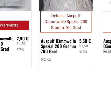
Details - Auspuff
Dämmwolle Spezial 200
 Warenkorb
Gramm 760 Grad
mmwolle
2,90 €
Auspuff Dämmwolle
5,50 €
Aus
00
14,50
Spezial 200 Gramm
Däm
27,50
 Grad
€/Kg
760 Grad
Edel
€/Kg
0.2 Kg