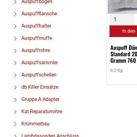
Auspuffbögen
Auspuffflansche
Auspuffhalter
In den
Auspuffmuffe
Auspuff Dä
Auspuffrohre
Standard 2
Gramm 760
Auspuffsammler
0.2 Kg
Auspuffschellen
db Killer Einsätze
Gruppe A Adapter
Kat Reparaturrohre
Krümmerbau
Lambdasonden Anschluss