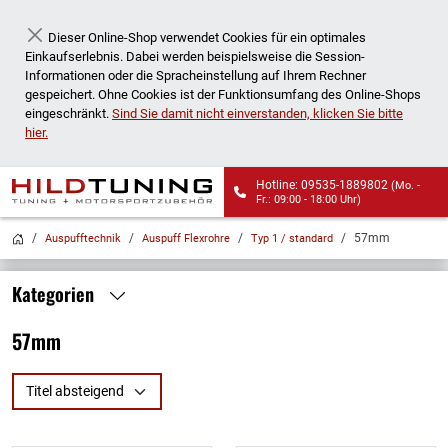
Dieser Online-Shop verwendet Cookies für ein optimales
Schließen
Einkaufserlebnis. Dabei werden beispielsweise die Session-
Informationen oder die Spracheinstellung auf Ihrem Rechner
gespeichert. Ohne Cookies ist der Funktionsumfang des Online-Shops
eingeschränkt.
Sind Sie damit nicht einverstanden, klicken Sie bitte
hier.
Hotline: 09535-1889802
(Mo. -
Fr.: 09:00 - 18:00 Uhr)
Wir liefern auch an
57mm
Auspufftechnik
Auspuff Flexrohre
Typ 1 / standard
Packstationen!
Kategorien
57mm
Titel absteigend