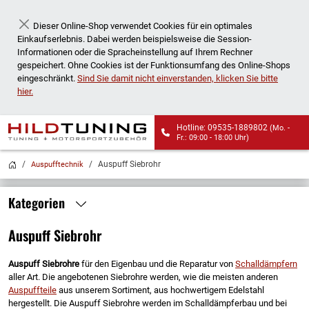
Dieser Online-Shop verwendet Cookies für ein optimales
Schließen
Einkaufserlebnis. Dabei werden beispielsweise die Session-
Informationen oder die Spracheinstellung auf Ihrem Rechner
gespeichert. Ohne Cookies ist der Funktionsumfang des Online-Shops
eingeschränkt.
Sind Sie damit nicht einverstanden, klicken Sie bitte
hier.
Hotline: 09535-1889802
(Mo. -
Fr.: 09:00 - 18:00 Uhr)
Wir liefern auch an
Auspuff Siebrohr
Auspufftechnik
Packstationen!
Kategorien
Auspuff Siebrohr
Auspuff Siebrohre
für den Eigenbau und die Reparatur von
Schalldämpfern
aller Art. Die angebotenen Siebrohre werden, wie die meisten anderen
Auspuffteile
aus unserem Sortiment, aus hochwertigem Edelstahl
hergestellt. Die Auspuff Siebrohre werden im Schalldämpferbau und bei