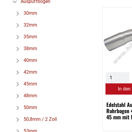
Auspuffbögen
30mm
32mm
35mm
38mm
40mm
42mm
45mm
In den
48mm
Edelstahl A
50mm
Rohrbogen 
45 mm mit 
50,8mm / 2 Zoll
53mm