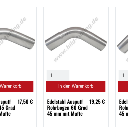
 Warenkorb
In den Warenkorb
uspuff
17,50 €
Edelstahl Auspuff
19,25 €
Edel
45 Grad
Rohrbogen 60 Grad
Roh
Muffe
45 mm mit Muffe
45 