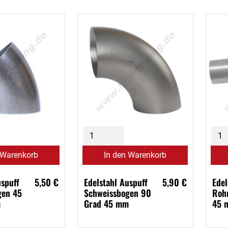
 Warenkorb
In den Warenkorb
uspuff
5,50 €
Edelstahl Auspuff
5,90 €
Edel
gen 45
Schweissbogen 90
Roh
m
Grad 45 mm
45 