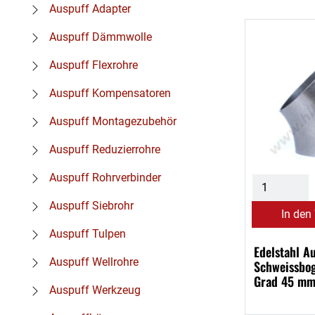
Auspuff Adapter
Auspuff Dämmwolle
Auspuff Flexrohre
Auspuff Kompensatoren
Auspuff Montagezubehör
Auspuff Reduzierrohre
Auspuff Rohrverbinder
Auspuff Siebrohr
In den
Auspuff Tulpen
Edelstahl A
Auspuff Wellrohre
Schweissbo
Grad 45 m
Auspuff Werkzeug