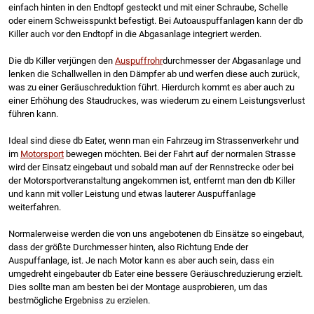
einfach hinten in den Endtopf gesteckt und mit einer Schraube, Schelle
oder einem Schweisspunkt befestigt. Bei Autoauspuffanlagen kann der db
Killer auch vor den Endtopf in die Abgasanlage integriert werden.
Die db Killer verjüngen den
Auspuffrohr
durchmesser der Abgasanlage und
lenken die Schallwellen in den Dämpfer ab und werfen diese auch zurück,
was zu einer Geräuschreduktion führt. Hierdurch kommt es aber auch zu
einer Erhöhung des Staudruckes, was wiederum zu einem Leistungsverlust
führen kann.
Ideal sind diese db Eater, wenn man ein Fahrzeug im Strassenverkehr und
im
Motorsport
bewegen möchten. Bei der Fahrt auf der normalen Strasse
wird der Einsatz eingebaut und sobald man auf der Rennstrecke oder bei
der Motorsportveranstaltung angekommen ist, entfernt man den db Killer
und kann mit voller Leistung und etwas lauterer Auspuffanlage
weiterfahren.
Normalerweise werden die von uns angebotenen db Einsätze so eingebaut,
dass der größte Durchmesser hinten, also Richtung Ende der
Auspuffanlage, ist. Je nach Motor kann es aber auch sein, dass ein
umgedreht eingebauter db Eater eine bessere Geräuschreduzierung erzielt.
Dies sollte man am besten bei der Montage ausprobieren, um das
bestmögliche Ergebniss zu erzielen.