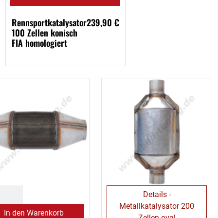
Rennsportkatalysator
239,90 €
100 Zellen konisch
FIA homologiert
Details -
Metallkatalysator 200
In den Warenkorb
Zellen oval