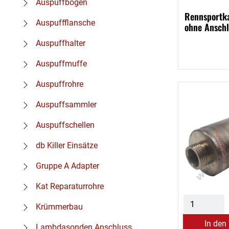
Auspuffbögen
Rennsportka
Auspuffflansche
ohne Anschl
Auspuffhalter
Auspuffmuffe
Auspuffrohre
Auspuffsammler
Auspuffschellen
db Killer Einsätze
Gruppe A Adapter
Kat Reparaturrohre
Krümmerbau
In den
Lambdasonden Anschluss