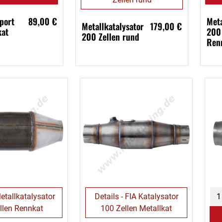
port
89,00 €
Meta
Metallkatalysator
179,00 €
kat
200 
200 Zellen rund
Ren
Metallkatalysator
Details - FIA Katalysator
llen Rennkat
100 Zellen Metallkat