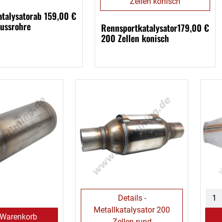
Zellen konisch
talysator
ab 159,00 €
ussrohre
Rennsportkatalysator
179,00 €
200 Zellen konisch
Details -
Metallkatalysator 200
 Warenkorb
Zellen rund