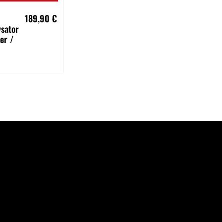
189,90 €
ysator
er /