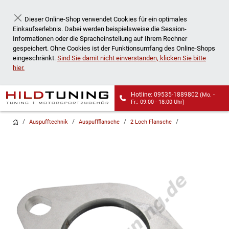
Dieser Online-Shop verwendet Cookies für ein optimales
Schließen
Einkaufserlebnis. Dabei werden beispielsweise die Session-
Informationen oder die Spracheinstellung auf Ihrem Rechner
gespeichert. Ohne Cookies ist der Funktionsumfang des Online-Shops
eingeschränkt.
Sind Sie damit nicht einverstanden, klicken Sie bitte
hier.
Hotline: 09535-1889802
(Mo. -
Fr.: 09:00 - 18:00 Uhr)
Wir liefern auch an
Auspufftechnik
Auspuffflansche
2 Loch Flansche
Packstationen!