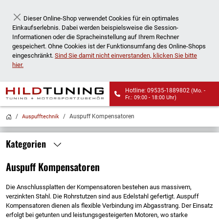
Dieser Online-Shop verwendet Cookies für ein optimales
Schließen
Einkaufserlebnis. Dabei werden beispielsweise die Session-
Informationen oder die Spracheinstellung auf Ihrem Rechner
gespeichert. Ohne Cookies ist der Funktionsumfang des Online-Shops
eingeschränkt.
Sind Sie damit nicht einverstanden, klicken Sie bitte
hier.
Hotline: 09535-1889802
(Mo. -
Fr.: 09:00 - 18:00 Uhr)
Wir liefern auch an
Auspuff Kompensatoren
Auspufftechnik
Packstationen!
Kategorien
Auspuff Kompensatoren
Die Anschlussplatten der Kompensatoren bestehen aus massivem,
verzinkten Stahl. Die Rohrstutzen sind aus Edelstahl gefertigt. Auspuff
Kompensatoren dienen als flexible Verbindung im Abgasstrang. Der Einsatz
erfolgt bei getunten und leistungsgesteigerten Motoren, wo starke