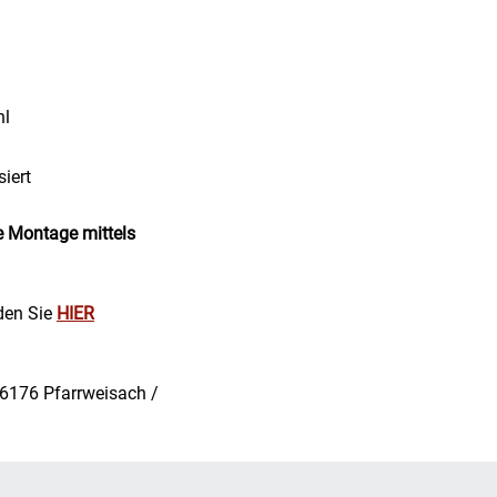
hl
iert
e Montage mittels
nden Sie
HIER
96176 Pfarrweisach /