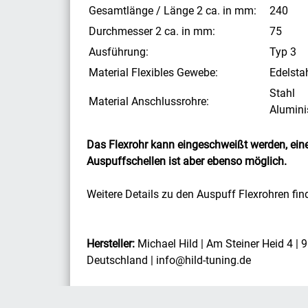
Gesamtlänge / Länge 2 ca. in mm:
240
Durchmesser 2 ca. in mm:
75
Ausführung:
Typ 3
Material Flexibles Gewebe:
Edelsta
Stahl
Material Anschlussrohre:
Aluminis
Das Flexrohr kann eingeschweißt werden, ein
Auspuffschellen ist aber ebenso möglich.
Weitere Details zu den Auspuff Flexrohren fi
Hersteller:
Michael Hild | Am Steiner Heid 4 | 
Deutschland | info@hild-tuning.de