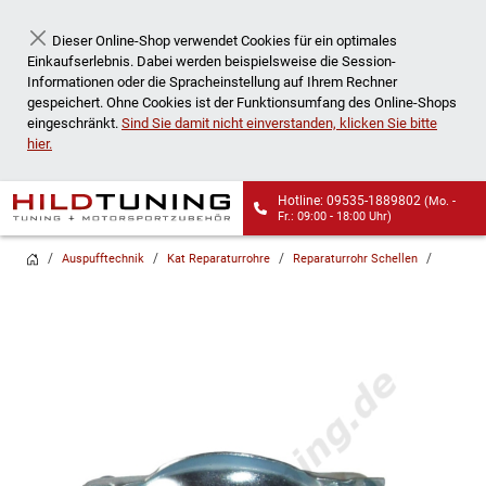
Dieser Online-Shop verwendet Cookies für ein optimales
Schließen
Einkaufserlebnis. Dabei werden beispielsweise die Session-
Informationen oder die Spracheinstellung auf Ihrem Rechner
gespeichert. Ohne Cookies ist der Funktionsumfang des Online-Shops
eingeschränkt.
Sind Sie damit nicht einverstanden, klicken Sie bitte
hier.
Hotline: 09535-1889802
(Mo. -
Fr.: 09:00 - 18:00 Uhr)
Wir liefern auch an
Auspufftechnik
Kat Reparaturrohre
Reparaturrohr Schellen
Packstationen!