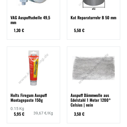
VAG Auspuffschelle 49,5
Kat Reparaturrohr B 50 mm
mm
1,30 €
5,50 €
Holts Firegum Auspuff
Auspuff Dämmwolle aus
Montagepaste 150g
Edelstahl 1 Meter 1200°
Celsius | nein
0.15 Kg
5,95 €
39,67 €/Kg
3,50 €