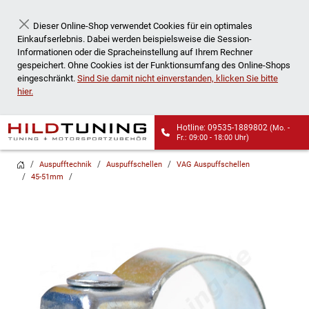
Dieser Online-Shop verwendet Cookies für ein optimales
Schließen
Einkaufserlebnis. Dabei werden beispielsweise die Session-
Informationen oder die Spracheinstellung auf Ihrem Rechner
gespeichert. Ohne Cookies ist der Funktionsumfang des Online-Shops
eingeschränkt.
Sind Sie damit nicht einverstanden, klicken Sie bitte
hier.
Hotline: 09535-1889802
(Mo. -
Fr.: 09:00 - 18:00 Uhr)
Wir liefern auch an
Auspufftechnik
Auspuffschellen
VAG Auspuffschellen
Packstationen!
45-51mm