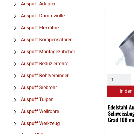
Auspuff Adapter
Auspuff Dämmwolle
Auspuff Flexrohre
Auspuff Kompensatoren
Auspuff Montagezubehör
Auspuff Reduzierrohre
Auspuff Rohrverbinder
Auspuff Siebrohr
In den
Auspuff Tulpen
Edelstahl A
Auspuff Wellrohre
Schweissbo
Grad 108 
Auspuff Werkzeug