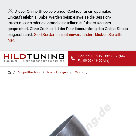
Dieser Online-Shop verwendet Cookies für ein optimales
Schließen
Einkaufserlebnis. Dabei werden beispielsweise die Session-
Informationen oder die Spracheinstellung auf Ihrem Rechner
gespeichert. Ohne Cookies ist der Funktionsumfang des Online-Shops
eingeschränkt.
Sind Sie damit nicht einverstanden, klicken Sie bitte
hier.
Hotline: 09535-1889802
(Mo. -
Wir liefern auch an
Fr.: 09:00 - 18:00 Uhr)
Packstationen!
Auspufftechnik
Auspuffbögen
76mm