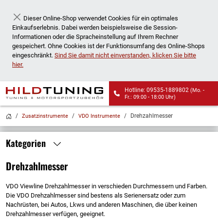
Dieser Online-Shop verwendet Cookies für ein optimales
Schließen
Einkaufserlebnis. Dabei werden beispielsweise die Session-
Informationen oder die Spracheinstellung auf Ihrem Rechner
gespeichert. Ohne Cookies ist der Funktionsumfang des Online-Shops
eingeschränkt.
Sind Sie damit nicht einverstanden, klicken Sie bitte
hier.
Hotline: 09535-1889802
(Mo. -
Fr.: 09:00 - 18:00 Uhr)
Wir liefern auch an
Drehzahlmesser
Zusatzinstrumente
VDO Instrumente
Packstationen!
Kategorien
Drehzahlmesser
VDO Viewline Drehzahlmesser in verschieden Durchmessern und Farben.
Die VDO Drehzahlmesser sind bestens als Serienersatz oder zum
Nachrüsten, bei Autos, Lkws und anderen Maschinen, die über keinen
Drehzahlmesser verfügen, geeignet.